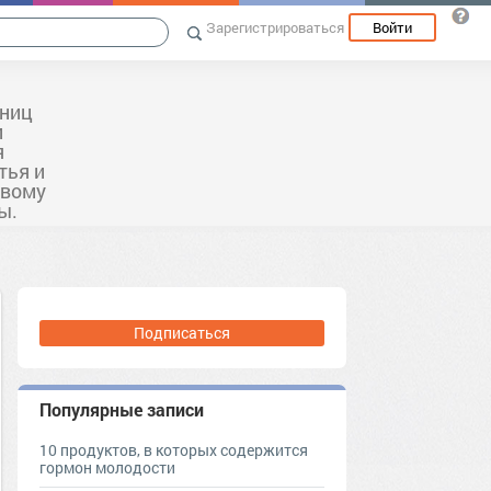
Зарегистрироваться
Войти
ьниц
и
я
тья и
овому
ы.
Подписаться
Популярные записи
10 продуктов, в которых содержится
гормон молодости