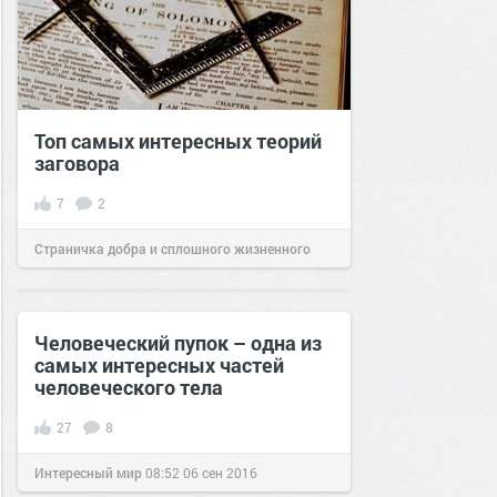
Топ самых интересных теорий
заговора
7
2
Страничка добра и сплошного жизненного
позитива!
05:21
17 июл 2026
Человеческий пупок – одна из
самых интересных частей
человеческого тела
27
8
Интересный мир
08:52
06 сен 2016