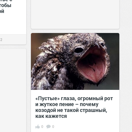
тобы
ой
22
«Пустые» глаза, огромный рот
и жуткое пение – почему
козодой не такой страшный,
как кажется
0
0