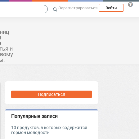
Зарегистрироваться
Войти
ьниц
и
я
тья и
овому
ы.
Подписаться
Популярные записи
10 продуктов, в которых содержится
гормон молодости