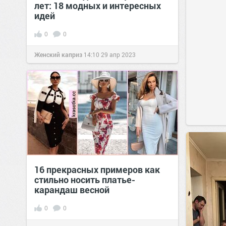
лет: 18 модных и интересных
идей
0
0
Женский каприз
14:10
29 апр 2023
16 прекрасных примеров как
стильно носить платье-
карандаш весной
0
0