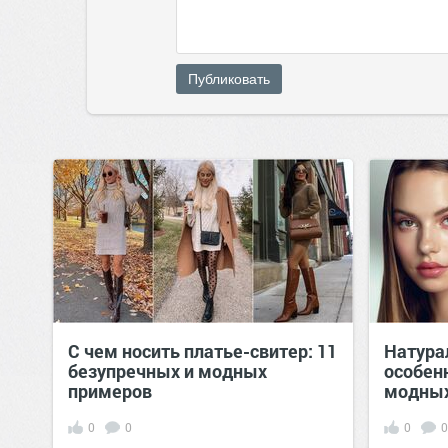
Публиковать
С чем носить платье-свитер: 11
Натура
безупречных и модных
особенн
примеров
модных
0
0
0
0