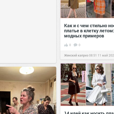
Как и с чем стильно но
платье в клетку летом:
модных примеров
0
0
Женский каприз
08:51
11 май 20
14 идей как носить пла