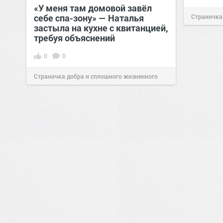
«У меня там домовой завёл
себе спа-зону» — Наталья
Страничка
застыла на кухне с квитанцией,
позитива!
требуя объяснений
0
0
Страничка добра и сплошного жизненного
позитива!
00:28
Вчера