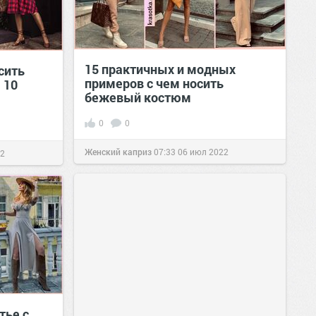
15 практичных и модных
сить
примеров с чем носить
 10
бежевый костюм
0
0
Женский каприз
07:33
06 июл 2022
22
тье с