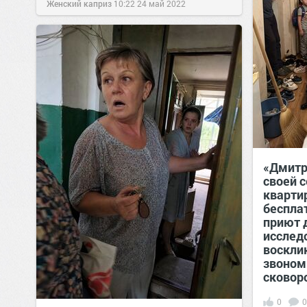
Женский каприз
10:22
24 май 2022
«Дмитр
своей с
квартир
беспла
приют 
исслед
воскли
звоном
сковор
0
0