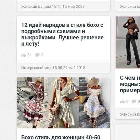
Женский каприз
15:10
16 мар 2023
Женский к
12 идей нарядов в стиле бохо с
подробными схемами и
выкройками. Лучшее решение
к лету!
61
3
Интересный мир
15:05
24 май 2018
С чем н
модных
пример
0
0
Женский к
Бохо стиль для женщин 40-50