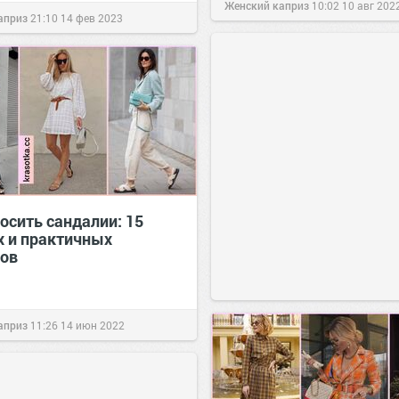
Женский каприз
10:02
10 авг 202
априз
21:10
14 фев 2023
осить сандалии: 15
 и практичных
ов
априз
11:26
14 июн 2022