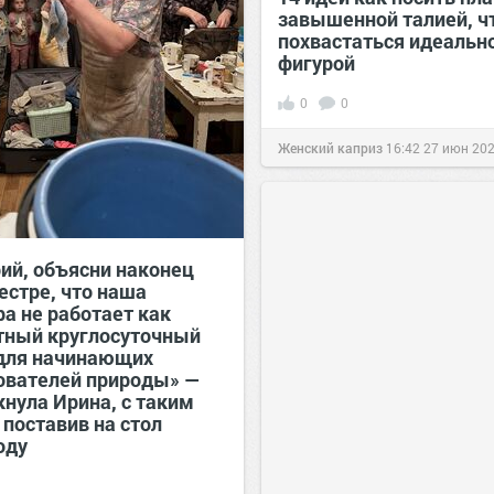
завышенной талией, ч
похвастаться идеальн
фигурой
0
0
Женский каприз
16:42
27 июн 20
ий, объясни наконец
естре, что наша
а не работает как
тный круглосуточный
для начинающих
ователей природы» —
кнула Ирина, с таким
 поставив на стол
оду