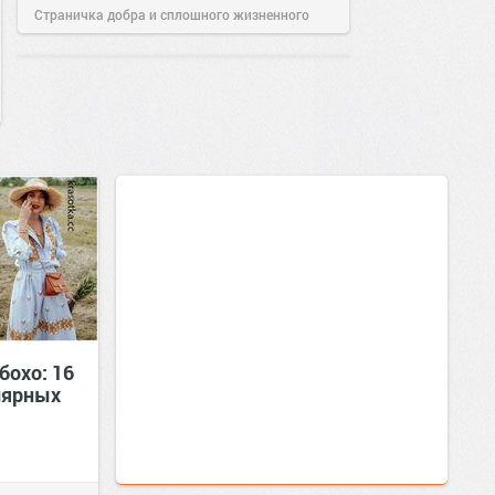
Страничка добра и сплошного жизненного
позитива!
09:02
24 сен 2018
бохо: 16
лярных