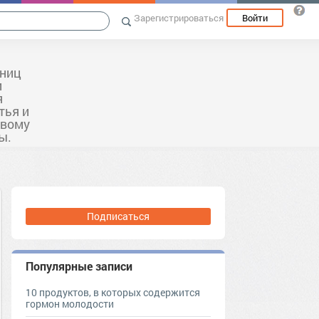
Зарегистрироваться
Войти
ьниц
и
я
тья и
овому
ы.
Подписаться
Популярные записи
10 продуктов, в которых содержится
гормон молодости