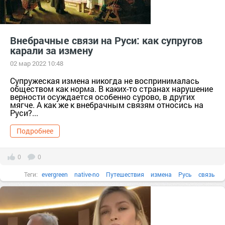
Внебрачные связи на Руси: как супругов
карали за измену
02 мар 2022 10:48
Супружеская измена никогда не воспринималась
обществом как норма. В каких-то странах нарушение
верности осуждается особенно сурово, в других
мягче. А как же к внебрачным связям относись на
Руси?...
Подробнее
0
0
Теги:
evergreen
native-no
Путешествия
измена
Русь
связь
супруг
супруги