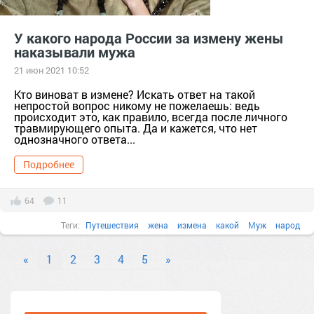
У какого народа России за измену жены
наказывали мужа
21 июн 2021 10:52
Кто виноват в измене? Искать ответ на такой
непростой вопрос никому не пожелаешь: ведь
происходит это, как правило, всегда после личного
травмирующего опыта. Да и кажется, что нет
однозначного ответа...
Подробнее
64
11
Теги:
Путешествия
жена
измена
какой
Муж
народ
«
1
2
3
4
5
»