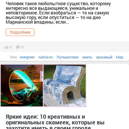
Человек такое любопытное существо, которому
интересно все выдающееся, уникальное и
неповторимое. Если взобраться — то на самую
высокую гору, если опуститься — то на дно
Марианской впадины, если...
Подробнее
0
0
Теги:
evergreen
native-no
Путешествия
иметь
красивый
Мир
сколько
точка
Яркие идеи: 10 креативных и
оригинальных скамеек, которые вы
захотите иметь в своем городе