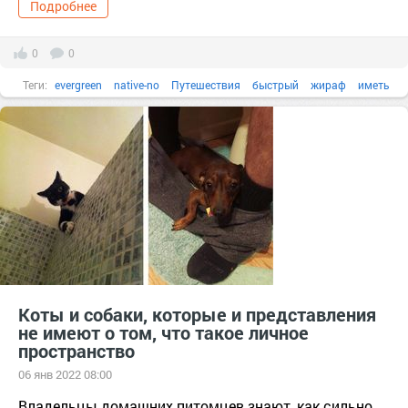
Подробнее
0
0
Теги:
evergreen
native-no
Путешествия
быстрый
жираф
иметь
лошадь
синий
Коты и собаки, которые и представления
не имеют о том, что такое личное
пространство
06 янв 2022 08:00
Владельцы домашних питомцев знают, как сильно