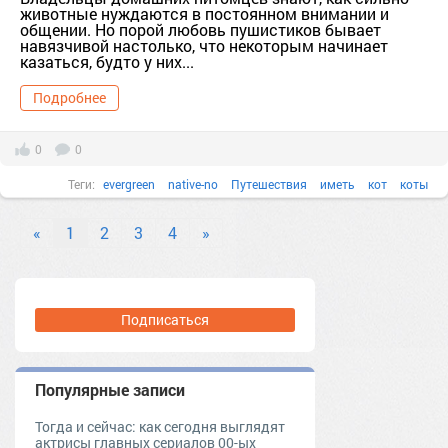
животные нуждаются в постоянном внимании и
общении. Но порой любовь пушистиков бывает
навязчивой настолько, что некоторым начинает
казаться, будто у них...
Подробнее
0
0
Теги:
evergreen
native-no
Путешествия
иметь
кот
коты
личный
представление
«
1
2
3
4
»
Подписаться
Популярные записи
Тогда и сейчас: как сегодня выглядят
актрисы главных сериалов 00-ых