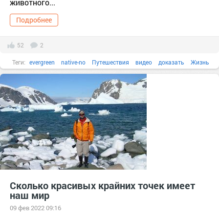
животного...
Подробнее
52
2
Теги:
evergreen
native-no
Путешествия
видео
доказать
Жизнь
иметь
Крокодил
Сколько красивых крайних точек имеет
наш мир
09 фев 2022 09:16