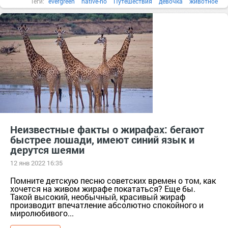
Теги:
evergreen
native-no
Путешествия
девочка
животное
иметь
маленькая
маленький
Неизвестные факты о жирафах: бегают
быстрее лошади, имеют синий язык и
дерутся шеями
12 янв 2022 16:35
Помните детскую песню советских времен о том, как
хочется на живом жирафе покататься? Еще бы.
Такой высокий, необычный, красивый жираф
производит впечатление абсолютно спокойного и
миролюбивого...