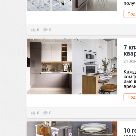
получ
Под
0
0
7 к
ква
24 июн
Кажд
комф
имен
время
Под
0
0
10 