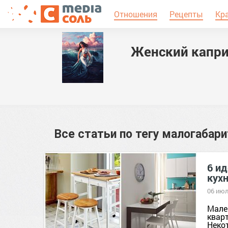
Отношения
Рецепты
Кр
Женский капр
Все статьи по тегу
малогабари
6 и
кух
06 июл
Мале
квар
Неко