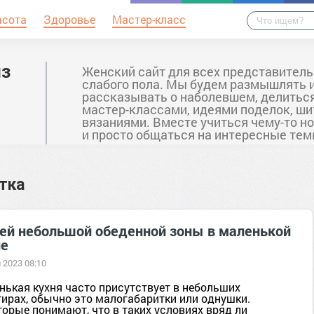
асота
Здоровье
Мастер-класс
из
Женский сайт для всех представител
слабого пола. Мы будем размышлять 
рассказывать о наболевшем, делитьс
мастер-классами, идеями поделок, ши
вязаниями. Вместе учиться чему-то н
и просто общаться на интересные тем
тка
дей небольшой обеденной зоны в маленькой
не
 2023 08:10
нькая кухня часто присутствует в небольших
тирах, обычно это малогабаритки или однушки.
торые понимают, что в таких условиях вряд ли