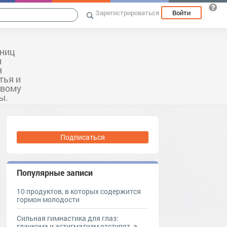
Зарегистрироваться
Войти
ьниц
и
я
тья и
овому
ы.
Подписаться
Популярные записи
10 продуктов, в которых содержится
гормон молодости
Сильная гимнастика для глаз:
глаукома и астигматизм отступят, а