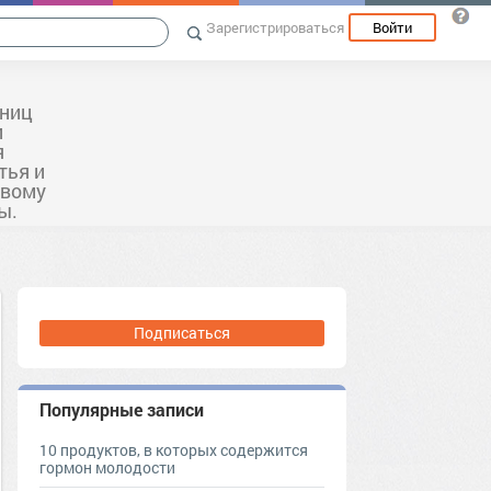
Зарегистрироваться
Войти
ьниц
и
я
тья и
овому
ы.
Подписаться
Популярные записи
10 продуктов, в которых содержится
гормон молодости