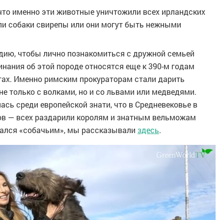
 что именно эти животные уничтожили всех ирландских
 ли собаки свирепы или они могут быть нежными
дию, чтобы лично познакомиться с дружной семьей
нания об этой породе относятся еще к 390-м годам
тах. Именно римским прокураторам стали дарить
не только с волками, но и со львами или медведями.
ась среди европейской знати, что в Средневековье в
ов — всех раздарили королям и знатным вельможам
ывался «собачьим», мы рассказывали
здесь
.