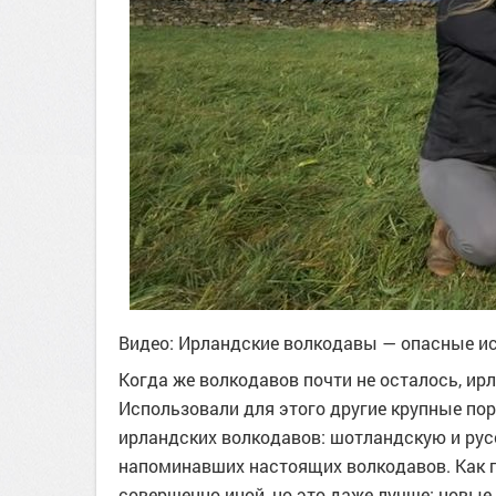
Видео: Ирландские волкодавы — опасные и
Когда же волкодавов почти не осталось, ир
Использовали для этого другие крупные по
ирландских волкодавов: шотландскую и русс
напоминавших настоящих волкодавов. Как 
совершенно иной, но это даже лучше: новые