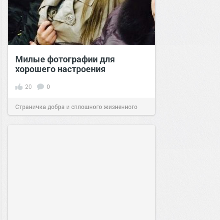
Милые фотографии для
хорошего настроения
20
0
Страничка добра и сплошного жизненного
позитива!
15:48
18 июн 2023