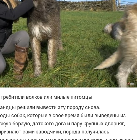
стребители волков или милые питомцы
ландцы решили вывести эту породу снова.
роды собак, которые в свое время были выведены из
кую борзую, датского дога и пару крупных дворняг,
признают сами заводчики, порода получилась
 волкодавы сильнее и выносливее прежних, и они лучше