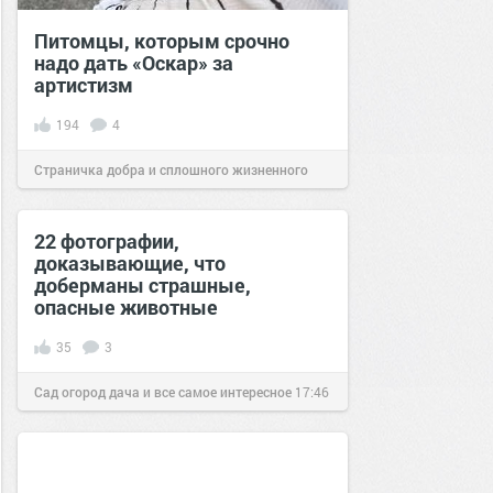
Питомцы, которым срочно
надо дать «Оскар» за
артистизм
194
4
Страничка добра и сплошного жизненного
позитива!
13:47
19 май 2021
22 фотографии,
доказывающие, что
доберманы страшные,
опасные животные
35
3
Сад огород дача и все самое интересное
17:46
20 янв 2017