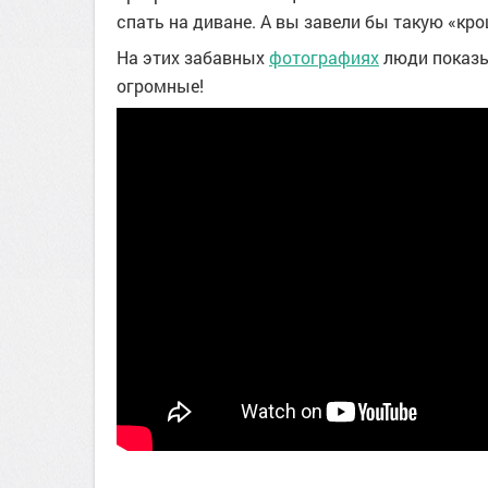
спать на диване. А вы завели бы такую «кр
На этих забавных
фотографиях
люди показы
огромные!