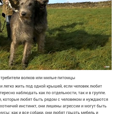
стребители волков или милые питомцы
и легко жить под одной крышей, если человек любит
тересно наблюдать как по отдельности, так и в группе.
, которые любят быть рядом с человеком и нуждаются
охотничий инстинкт, они лишены агрессии и могут быть
усы: как и все собаки, они любят грызть мебель и