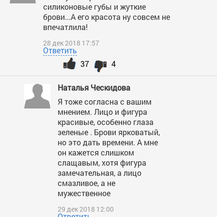
силиконовые губы и жуткие
брови...А его красота ну совсем не
впечатлила!
28 дек 2018 17:57
Ответить
37
4
Наталья Ческидова
Я тоже согласна с вашим
мнением. Лицо и фигура
красивые, особенно глаза
зеленые . Брови ярковатый,
но это дать времени. А мне
он кажется слишком
слащавым, хотя фигура
замечательная, а лицо
смазливое, а не
мужественное
29 дек 2018 12:00
Ответить