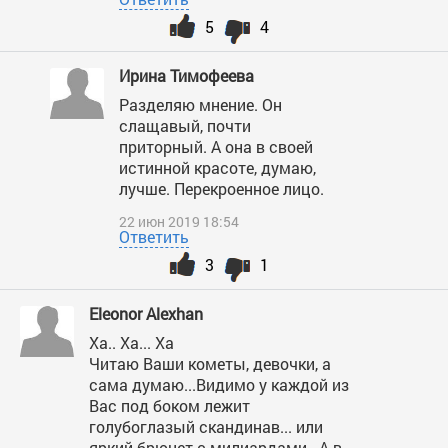
5
4
Ирина Тимофеева
Разделяю мнение. Он
слащавый, почти
приторный. А она в своей
истинной красоте, думаю,
лучше. Перекроенное лицо.
22 июн 2019 18:54
Ответить
3
1
Eleonor Alexhan
Ха.. Ха... Ха
Читаю Ваши кометы, девочки, а
сама думаю...Видимо у каждой из
Вас под боком лежит
голубоглазый скандинав... или
яркий брюнет с милиардами.. А в