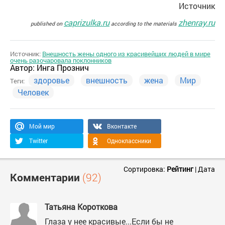
Источник
caprizulka.ru
zhenray.ru
published on
according to the materials
Источник:
Внешность жены одного из красивейших людей в мире
очень разочаровала поклонников
Автор:
Инга Прознич
здоровье
внешность
жена
Мир
Теги:
Человек
Мой мир
Вконтакте
Twitter
Одноклассники
Сортировка:
Рейтинг
|
Дата
Комментарии
(92)
Татьяна Короткова
Глаза у нее красивые...Если бы не