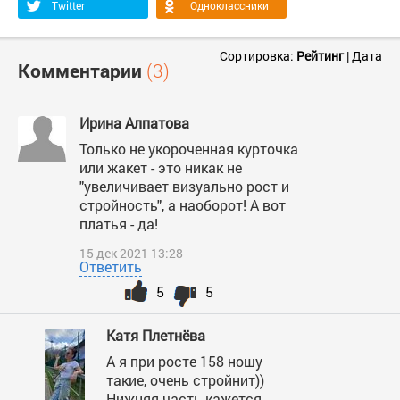
Twitter
Одноклассники
Сортировка:
Рейтинг
|
Дата
Комментарии
(3)
Ирина Алпатова
Только не укороченная курточка
или жакет - это никак не
"увеличивает визуально рост и
стройность", а наоборот! А вот
платья - да!
15 дек 2021 13:28
Ответить
5
5
Катя Плетнёва
А я при росте 158 ношу
такие, очень стройнит))
Нижняя часть кажется