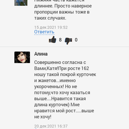
длиннее. Просто наверное
пропорции важны тоже в
таких случаях.
15 дек 2021 19:52
Ответить
8
0
Алина
Совершенно согласна с
Вами,Катя!При росте 162
ношу такой покрой курточек
и жакетов...именно
укороченных! Но не
потому,что хочу казаться
выше....Нравится такая
длина курточек) Мне
нравится мой рост.....выше
не хочу!
20 дек 2021 16:37