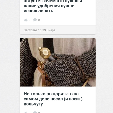
августе: зачем это нужно и
какие удобрения лучше
использовать
0
0
Застолье
15:39
Вчера
Не только рыцари: кто на
самом деле носил (и носит)
кольчугу
0
0