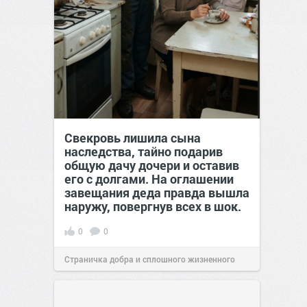
Свекровь лишила сына
наследства, тайно подарив
общую дачу дочери и оставив
его с долгами. На оглашении
завещания деда правда вышла
наружу, повергнув всех в шок.
0
0
Страничка добра и сплошного жизненного
позитива!
00:29
Вчера