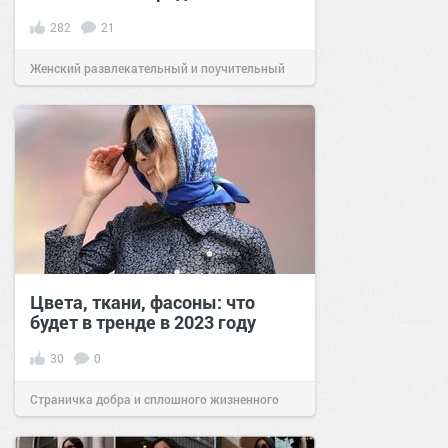
282
21
Женский развлекательный и поучительный
сайт.
17:31
08 сен 2019
Цвета, ткани, фасоны: что
будет в тренде в 2023 году
30
0
Страничка добра и сплошного жизненного
позитива!
16:40
10 фев 2023