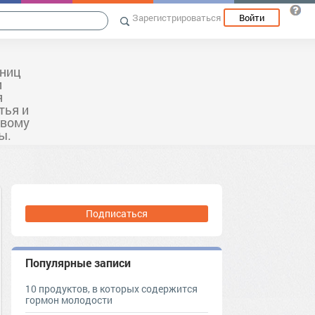
Зарегистрироваться
Войти
ьниц
и
я
тья и
овому
ы.
Подписаться
Популярные записи
10 продуктов, в которых содержится
гормон молодости