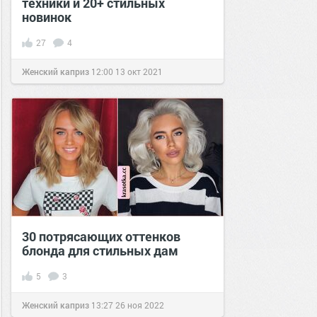
техники и 20+ стильных
новинок
27
4
Женский каприз
12:00
13 окт 2021
30 потрясающих оттенков
блонда для стильных дам
5
3
Женский каприз
13:27
26 ноя 2022