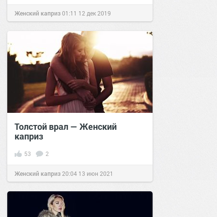
Женский каприз
01:11
12 дек 2019
Толстой врал — Женский
каприз
53
2
Женский каприз
20:04
13 июн 2021