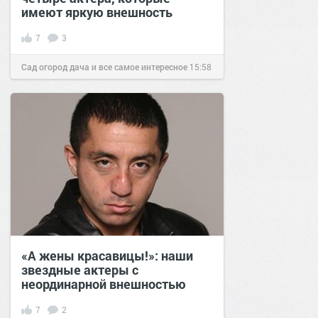
имеют яркую внешность
7
3
Сад огород дача и все самое интересное
15:58
21 июл 2021
«А жены красавицы!»: наши
звездные актеры с
неординарной внешностью
7
2