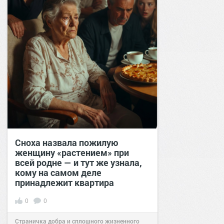
Сноха назвала пожилую
женщину «растением» при
всей родне — и тут же узнала,
кому на самом деле
принадлежит квартира
0
0
Страничка добра и сплошного жизненного