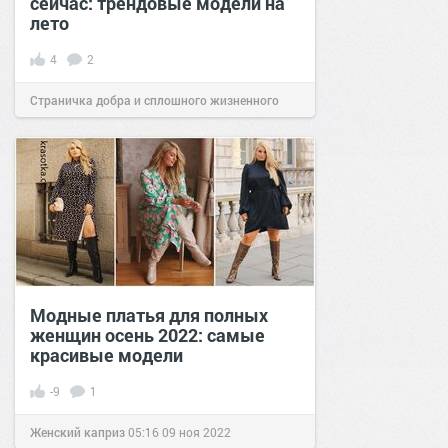
сейчас: трендовые модели на
лето
4
2
Страничка добра и сплошного жизненного
позитива!
18:38
01 июл 2026
Модные платья для полных
женщин осень 2022: самые
красивые модели
-9
1
Женский каприз
05:16
09 ноя 2022