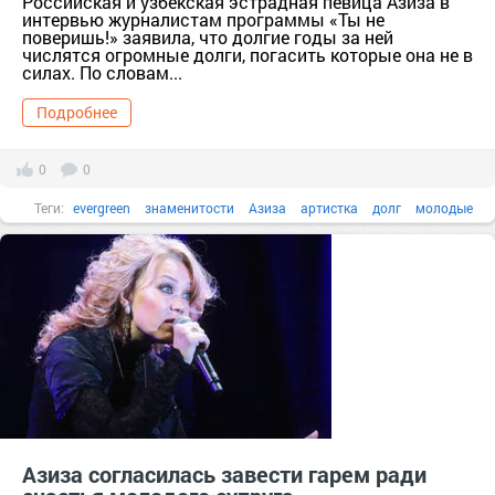
Российская и узбекская эстрадная певица Азиза в
интервью журналистам программы «Ты не
поверишь!» заявила, что долгие годы за ней
числятся огромные долги, погасить которые она не в
силах. По словам...
Подробнее
0
0
Теги:
evergreen
знаменитости
Азиза
артистка
долг
молодые
Муж
Азиза согласилась завести гарем ради