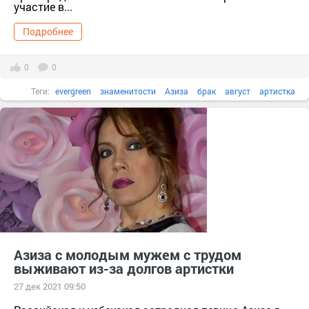
участие в...
Подробнее
0
0
Теги:
evergreen
знаменитости
Азиза
брак
август
артистка
Азиза с молодым мужем с трудом
выживают из-за долгов артистки
27 дек 2021 09:50