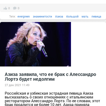
0
0
Теги:
evergreen
знаменитости
Азиза
большой
мать
певица
Instagram
Азиза заявила, что ее брак с Алессандро
Лортэ будет недолгим
27 дек 2021 11:49
Российская и узбекская эстрадная певица Азиза
высказалась о своих отношениях с итальянским
ресторатором Алессандро Лортэ. По ее словам, этот
брак продлится не более 10 лет. Азиза приняла