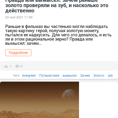
золото проверяли на зуб, и насколько это
действенно
02 ноя 2021 17:49
Раньше в фильмах вы частенько могли наблюдать
такую картину: герой, получая золотую монету,
пытался ее надкусить. Для чего это делалось, и есть
ли в этом рациональное зерно? Правда или
вымысел: зачем...
Подробнее
-1
0
Теги:
evergreen
Путешествия
вымысел
Зачем
Золото
зуб
Правда