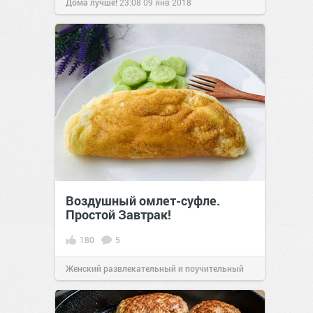
Дома лучше!
23:08
09 янв 2018
Воздушный омлет-суфле.
Простой Завтрак!
180
5
Женский развлекательный и поучительный
сайт.
20:24
05 май 2022