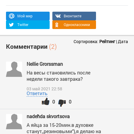
Мой мир
Вконтакте
Twitter
Одноклассники
Сортировка:
Рейтинг
|
Дата
Комментарии
(2)
Nellie Grorssman
На весы становились после
недели такого завтрака?
03 май 2021 22:58
Ответить
0
0
nadeћda skvortsova
А яйца за 15-20мин.в духовке
станут,,резиновыми"),я делаю на