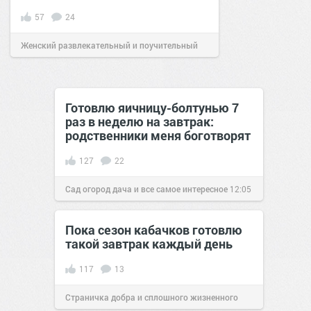
57
24
Женский развлекательный и поучительный
сайт.
19:53
12 окт 2019
Готовлю яичницу-болтунью 7
раз в неделю на завтрак:
родственники меня боготворят
127
22
Сад огород дача и все самое интересное
12:05
01 мар 2019
Пока сезон кабачков готовлю
такой завтрак каждый день
117
13
Страничка добра и сплошного жизненного