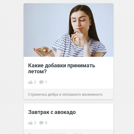
позитива!
09:01
09 июл 2019
Какие добавки принимать
летом?
2
1
Страничка добра и сплошного жизненного
позитива!
09:18
10 июл 2026
Завтрак с авокадо
2
0