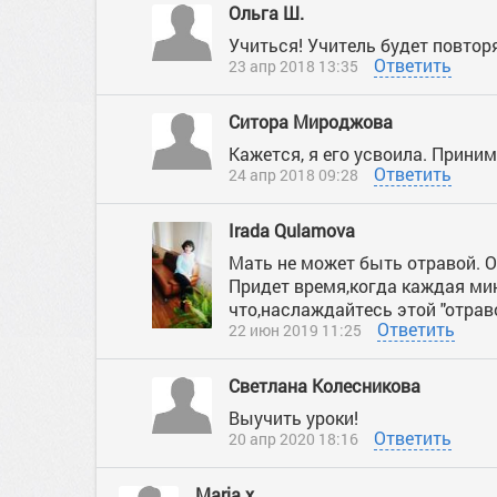
Ольга Ш.
Учиться! Учитель будет повторя
Ответить
23 апр 2018 13:35
Ситора Мироджова
Кажется, я его усвоила. Приним
Ответить
24 апр 2018 09:28
Irada Qulamova
Мать не может быть отравой. О
Придет время,когда каждая мин
что,наслаждайтесь этой "отраво
Ответить
22 июн 2019 11:25
Светлана Колесникова
Выучить уроки!
Ответить
20 апр 2020 18:16
Maria x