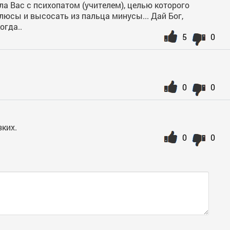
ла Вас с психопатом (учителем), целью которого
люсы и высосать из пальца минусы... Дай Бог,
огда..
5
0
0
0
зких.
0
0