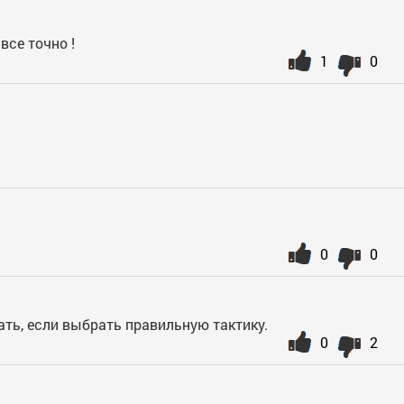
 все точно !
1
0
0
0
ть, если выбрать правильную тактику.
0
2