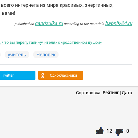
всего интернета из мира красивых, энергичных,
 вами!
caprizulka.ru
babnik-24.ru
published on
according to the materials
, что вы перепутали «учителя» с «родственной душой»
учитель
Человек
Twitter
Одноклассники
Сортировка:
Рейтинг
|
Дата
12
0