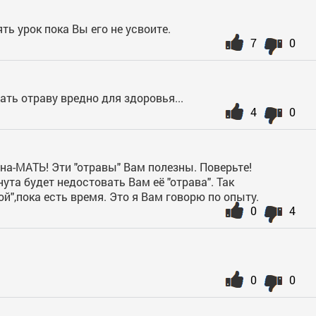
ть урок пока Вы его не усвоите.
7
0
ать отраву вредно для здоровья...
4
0
на-МАТЬ! Эти "отравы" Вам полезны. Поверьте!
ута будет недостовать Вам её "отрава". Так
й",пока есть время. Это я Вам говорю по опыту.
0
4
0
0