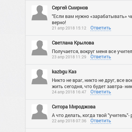
Сергей Смирнов
"Если вам нужно «зарабатывать» ч
верно!
Ответить
21 апр 2018 15:12
Светлана Крылова
Получается, вокруг меня все учител
Ответить
23 апр 2018 11:29
kazbgu Kaз
Никто не враг, никто не друг, все в
жить сегодня, что будет завтра- ник
Ответить
24 апр 2018 16:47
Ситора Мироджова
А что делать, когда твой "учитель"
Ответить
22 апр 2018 07:36