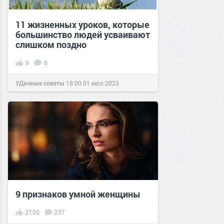
11 жизненных уроков, которые
большинство людей усваивают
слишком поздно
9
6
УДачные советы
18:00
01 июл 2023
9 признаков умной женщины
2105
237