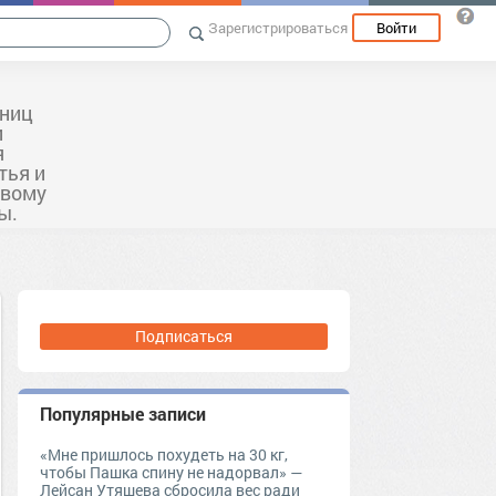
Зарегистрироваться
Войти
ьниц
и
я
тья и
овому
ы.
Подписаться
Популярные записи
«Мне пришлось похудеть на 30 кг,
чтобы Пашка спину не надорвал» —
Лейсан Утяшева сбросила вес ради