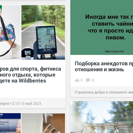
Подборка анекдотов п
ров для спорта, фитнеса
отношения и жизнь
вного отдыха, которые
ете на Wildberries
0
0
Страничка добра и сплошного ж
позитива!
20:30
23 май 2022
априз
12:10
13 май 2023