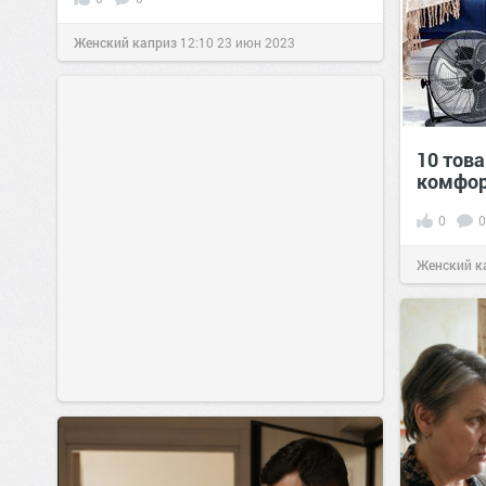
Женский каприз
12:10
23 июн 2023
10 това
комфор
0
0
Женский к