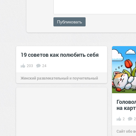
Публиковать
19 советов как полюбить себя
203
24
Женский развлекательный и поучительный
сайт.
10:54
26 сен 2019
Голово
на кар
2
2
Сайт обо в