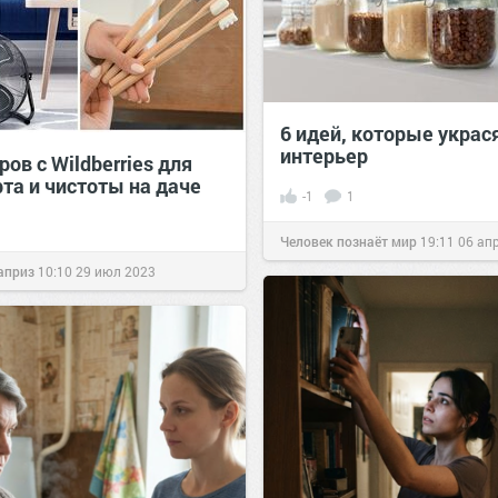
6 идей, которые украс
интерьер
ров с Wildberries для
та и чистоты на даче
-1
1
Человек познаёт мир
19:11
06 ап
априз
10:10
29 июл 2023