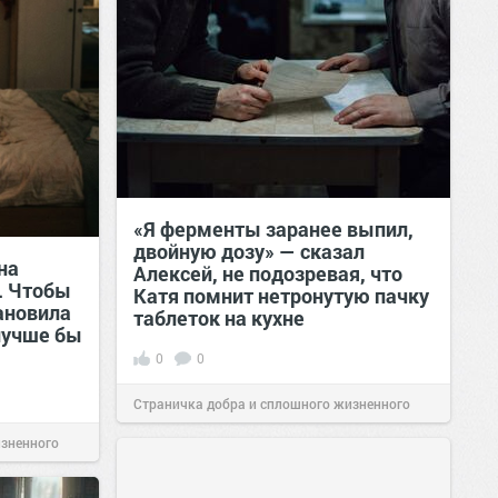
«Я ферменты заранее выпил,
двойную дозу» — сказал
на
Алексей, не подозревая, что
. Чтобы
Катя помнит нетронутую пачку
тановила
таблеток на кухне
лучше бы
0
0
Страничка добра и сплошного жизненного
изненного
позитива!
07:38
Сегодня