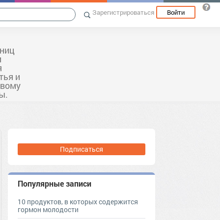
Зарегистрироваться
Войти
ьниц
и
я
тья и
овому
ы.
Подписаться
Популярные записи
10 продуктов, в которых содержится
гормон молодости