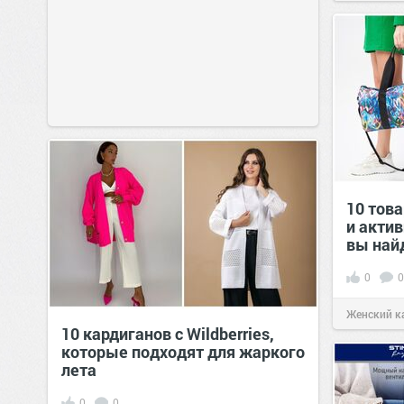
10 това
и акти
вы найд
0
0
Женский к
10 кардиганов с Wildberries,
которые подходят для жаркого
лета
0
0