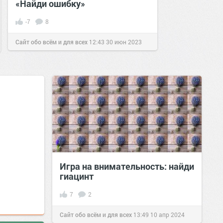
«Найди ошибку»
-7
8
Сайт обо всём и для всех
12:43
30 июн 2023
Игра на внимательность: найди
гиацинт
7
2
Сайт обо всём и для всех
13:49
10 апр 2024