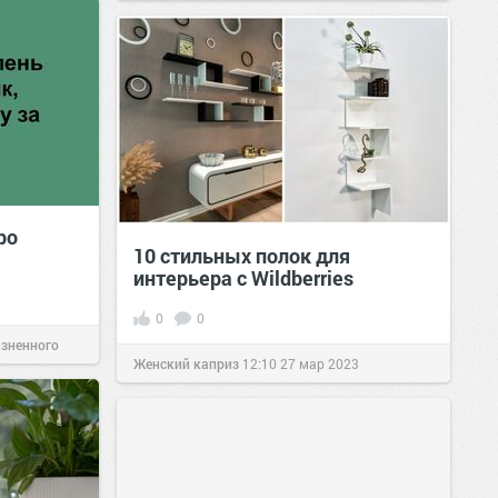
ро
10 стильных полок для
интерьера с Wildberries
0
0
изненного
Женский каприз
12:10
27 мар 2023