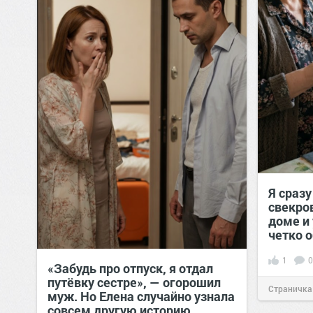
Я сраз
свекро
доме и 
четко 
1
0
«Забудь про отпуск, я отдал
путёвку сестре», — огорошил
Страничка
муж. Но Елена случайно узнала
совсем другую историю…