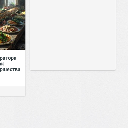
ератора
ак
иршества