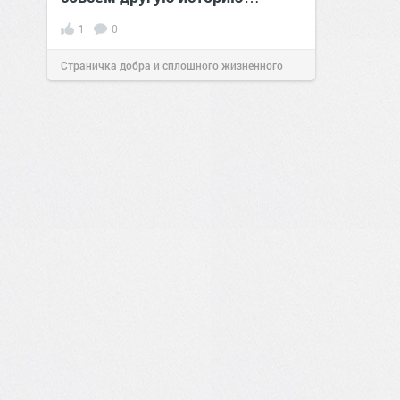
позитива!
1
0
Страничка добра и сплошного жизненного
позитива!
00:28
Вчера
0
1
1
0