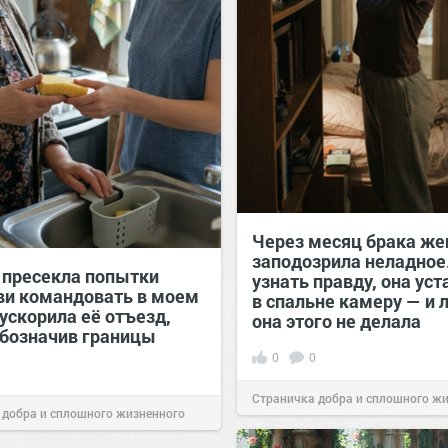
Через месяц брака же
заподозрила неладное
у пресекла попытки
узнать правду, она ус
ви командовать в моем
в спальне камеру — и 
ускорила её отъезд,
она этого не делала
обозначив границы
0
0
Страничка добра и сплошного ж
 добра и сплошного жизненного
позитива!
00:29
Вчера