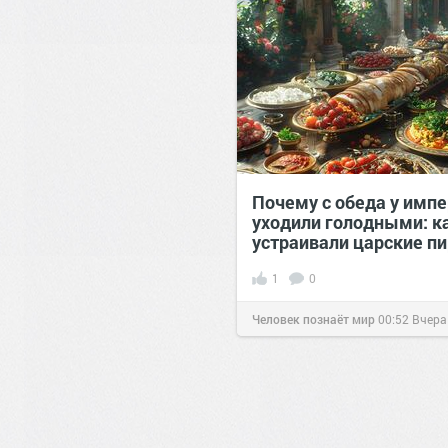
00:28
Вчера
Почему с обеда у имп
уходили голодными: к
устраивали царские п
1
0
Человек познаёт мир
00:52
Вчера