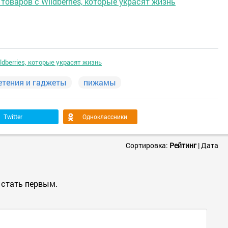
товаров с Wildberries, которые украсят жизнь
ldberries, которые украсят жизнь
етения и гаджеты
пижамы
Twitter
Одноклассники
Сортировка:
Рейтинг
|
Дата
 стать первым.